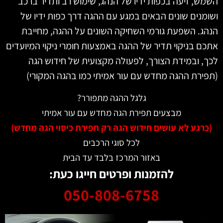
השמש, זיעה בכפות ידיו של הנהג, שימוש רב ותדיר ברכב
ושומנים שונים הבאים במגע עם ההגה דרך כפות ידיו של
הנהג. השפעת גורמי השחיקה השונים על ההגה, מחייבת
אתכם בניקוי תדיר של ההגה באמצעות חומרי ניקוי המיועדים
לכך, ובמידת הצורך, לפעולה מקצועית של חידוש הגה
(תפירת ההגה מחדש עם עור אמיתי כמו בהגה המקורי)
גלגל ההגה מתפורר?
מבצעים תפירת הגה מחדש עם עור אמיתי
(כרגע לא עושים חידוש הגה רק תפירת כיסוי הגה מחדש)
לכל סוגי הרכבים
באזור המרכז בלבד עד הבית
להזמנות ופרטים חייגו כעת:
050-808-6758