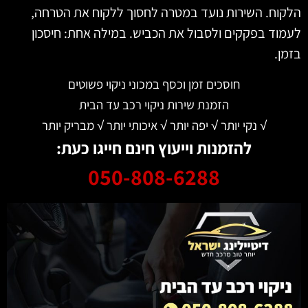
וח. השירות נועד במטרה לחסוך ללקוח את הטרחה,
וד בפקקים ולסבול את הכביש. במילה אחת: חיסכון
ן.
חוסכים זמן וכסף במכוני ניקוי פשוטים
הזמנת שירות ניקוי רכב עד הבית
√ נקי יותר √ יפה יותר √ איכותי יותר √ מבריק יותר
להזמנות וייעוץ חינם חייגו כעת:
050-808-6288