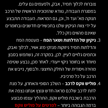
צוברות לכלוך תמיד, אבק, ולפעמים גם עלים.
במסגרת העבודה, נוודא שהזכוכית הראשית של הרכב
תנוקה מא' ועד ת', וכן, גם המראות. העבודה תתבצע
על ידי צוות הניקיון שלנו בתכשירים חדשנים ובחומרים
שאינם מהווים נזק כלל.
ניקיון של הדלתות ושאר הפח
– מעטפת הפח
והדלתות תמיד ניזוקות מנזקי מזג אוויר, לכלוך ואבק,
וכתמים גלויים לעיין. לכן, במקרה זה, נשתמש בסבון
מיוחד או בחומר ניקוי ייעודי. לאחר מכן, נבצע שטיפה
מהירה ויסודית של החלק החיצוני. ולבסוף, נייבש את
הרכב על כל מרכיביו.
פוליש ווקס לרכב
– השלב הסופי והאחרון, על מנת
לתת לרכב שלכם מראה חדש ונוצץ אנחנו נצפה את
הרכבת בשכבת פוליש ווקס, התהליך עצמו מבוצע
ברמה הגבוהה ביותר –
לפרטים על פוליש ווקס