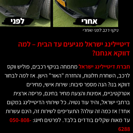
ניקוי רכב לפני ואחרי
טיילינג ישראל מגיעים עד הבית – למה
וקא אנחנו?
ת דיטיילינג ישראל
מתמחה בניקוי רכבים, פוליש ווקס
ב, השחרת חלונות, והחזרת "האור" הישן. אז למה לבחור
קא בנו? הנה מספר סיבות: שירות אישי, מחירים
קטיביים, אמינות והצעת מחיר בחינם, פריסה ארצית
בי ישראל, והיד עוד נטויה. כל שירותי הדיטיילינג במקום
! אז כמה זה עולה? התעריפים לשירות זה, הינם עשרות
מאות שקלים בודדים בלבד. לפרטים חייגו:
050-808-
62