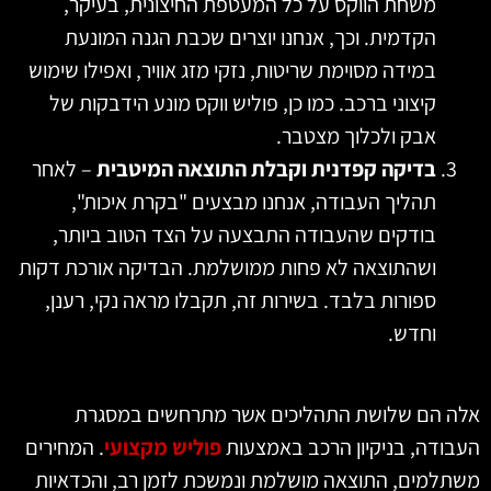
משחת הווקס על כל המעטפת החיצונית, בעיקר,
הקדמית. וכך, אנחנו יוצרים שכבת הגנה המונעת
במידה מסוימת שריטות, נזקי מזג אוויר, ואפילו שימוש
קיצוני ברכב. כמו כן, פוליש ווקס מונע הידבקות של
אבק ולכלוך מצטבר.
בדיקה קפדנית וקבלת התוצאה המיטבית
– לאחר
תהליך העבודה, אנחנו מבצעים "בקרת איכות",
בודקים שהעבודה התבצעה על הצד הטוב ביותר,
ושהתוצאה לא פחות ממושלמת. הבדיקה אורכת דקות
ספורות בלבד. בשירות זה, תקבלו מראה נקי, רענן,
וחדש.
 הם שלושת התהליכים אשר מתרחשים במסגרת
ודה, בניקיון הרכב באמצעות
פוליש מקצועי
. המחירים
למים, התוצאה מושלמת ונמשכת לזמן רב, והכדאיות