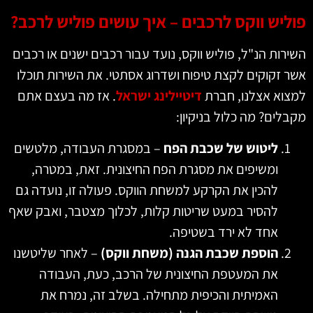
ליש ווקס לרכבים – איך עושים פוליש לרכב?
רות הנ"ל, פוליש ווקס, נועד עבור רכבים ישנים או רכבים
 זקוקים לקצת טיפוח ושדרוג אסתטי. את השירות תוכלו
וא אצלנו, חברת
דיטיילינג ישראל
. אז מה בעצם אתם
לים? מה כלול בניקיון:
ליטוש של שכבת הפח
– במסגרת העבודה, מלטשים
ומשיפים את מסגרת הפח החיצונית. זאת, במטרה,
להכין את הקרקע למשחת הווקס. פעולה זו, נועדה גם
להסיר במעט שריטות קלות, לכלוך מצטבר, ואבק שאף
אחד לא ירד בשטיפה.
הוספת שכבת הגנה (משחת ווקס)
– לאחר שליטשנו
את המעטפת החיצונית של הרכב, כעת, העבודה
האמיתית והכיפית מתחילה. בשלב זה, נמרח את